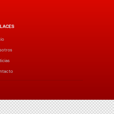
LACES
cio
sotros
icias
ntacto