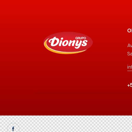
O
Av
S
i
+