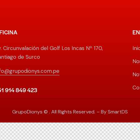
FICINA
EN
. Circunvalación del Golf Los Incas Nº 170,
Ini
antiago de Surco
No
nfo@grupodionys.com.pe
Not
Co
51 914 849 423
GrupoDionys
© . All Rights Reserved. – By
SmartDS